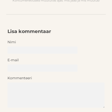
Kohtumenetlused muutuvas ajas: mis jääb ja mis muutub
Lisa kommentaar
Nimi
E-mail
Kommenteeri