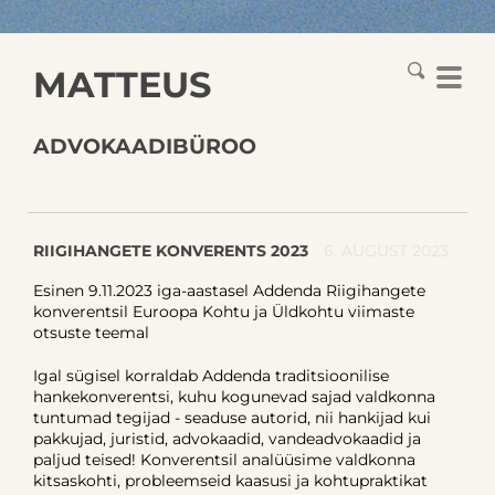
MATTEUS
ADVOKAADIBÜROO
RIIGIHANGETE KONVERENTS 2023
6. AUGUST 2023
Esinen 9.11.2023 iga-aastasel Addenda Riigihangete
konverentsil Euroopa Kohtu ja Üldkohtu viimaste
otsuste teemal
Igal sügisel korraldab Addenda traditsioonilise
hankekonverentsi, kuhu kogunevad sajad valdkonna
tuntumad tegijad - seaduse autorid, nii hankijad kui
pakkujad, juristid, advokaadid, vandeadvokaadid ja
paljud teised! Konverentsil analüüsime valdkonna
kitsaskohti, probleemseid kaasusi ja kohtupraktikat