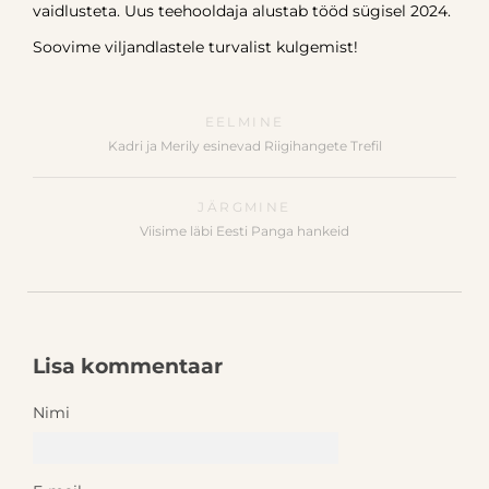
vaidlusteta. Uus teehooldaja alustab tööd sügisel 2024.
Soovime viljandlastele turvalist kulgemist!
EELMINE
Kadri ja Merily esinevad Riigihangete Trefil
JÄRGMINE
Viisime läbi Eesti Panga hankeid
Lisa kommentaar
Nimi