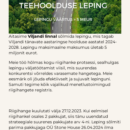
Aitasime
Viljandi linnal
sõlmida lepingu, mis tagab
Viljandi tänavate aastaringse hoolduse aastatel 2024-
2028. Lepingu maksimaalne maksumus ületab 5
miljonit eurot.
Meie töö hõlmas kogu riigihanke protsessi, sealhulgas
lepingu väljatöötamist viisil, mis suurendas
konkurentsi võrreldes varasemate hangetega. Meie
eesmärk oli jõuda efektiivselt ja sujuvalt lepinguni.
Samuti tegime kõik vajalikud menetlustoimingud
riigihangete registris.
Riigihange kuulutati välja 27.12.2023. Kui eelmisel
riigihankel osales 2 pakkujat, siis tänu uuendatud
strateegiale suurenes pakkujate arv 4-ni. Leping sõlmiti
parima pakkujaga OÜ Stone House 26.04.2024 ilma