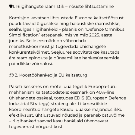
🛡️1. Riigihangete raamistik – nõuete lihtsustamine
Komisjon kavatseb lihtsustada Euroopa kaitsetööstust
puudutavaid õiguslikke ning halduslikke raamistikke,
sealhulgas riigihankeid – plaanis on “Defence Omnibus
Simplification” ettepanek, mis valmib 2025. aasta
juuniks. Selle eesmärk on vähendada
menetluskoormust ja tugevdada ühishangete
konkurentsivõimet. Seejuures soovitatakse kasutada
ära raamlepingute ja dünaamiliste hankesüsteemide
paindlikke võimalusi.
📦 2. Koostööhanked ja EU kaitseturg
Paketi keskmes on mõte luua tegelik Euroopa-turu
mehhanism kaitsetoodetele: eesmärk on 40%-line
ühishangete osakaal, toetudes EDIS (European Defence
Industrial Strategy) strateegiale. Liikmesriikide
koordineeritud hangete kaudu luuakse majanduslikku
efektiivsust, ühtlustuvad nõuded ja paraneb ostuvõime
– riigihanked saavad kasu hankijaid ühendavast
tugevamast võrgustikust.