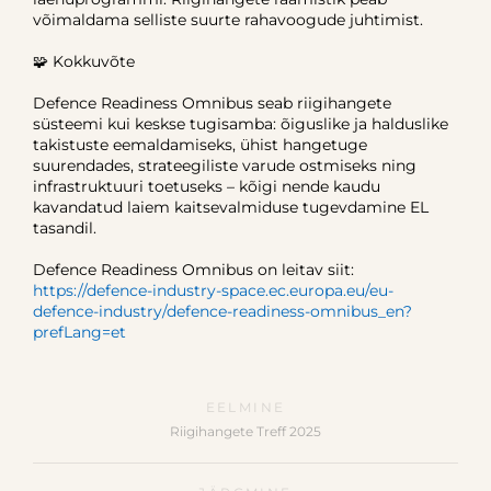
võimaldama selliste suurte rahavoogude juhtimist.
🧩 Kokkuvõte
Defence Readiness Omnibus seab riigihangete
süsteemi kui keskse tugisamba: õiguslike ja halduslike
takistuste eemaldamiseks, ühist hangetuge
suurendades, strateegiliste varude ostmiseks ning
infrastruktuuri toetuseks – kõigi nende kaudu
kavandatud laiem kaitsevalmiduse tugevdamine EL
tasandil.
Defence Readiness Omnibus on leitav siit:
https://defence-industry-space.ec.europa.eu/eu-
defence-industry/defence-readiness-omnibus_en?
prefLang=et
EELMINE
Riigihangete Treff 2025