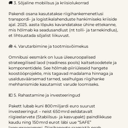
🚚 3. Sõjaline mobiilsus ja kriisiolukorrad
Pakendi osana kasutatakse riigihankemenetlusi
transpordi- ja logistikalahenduste hankimiseks kriiside
ajal. 2025. aasta lõpuks kavandatakse ühine ettekanne,
mis hõlmab ka seadusandlust (nt tolli‑ ja tarnekindlus),
et lihtsustada sõjalist liikuvust.
🧰 4. Varutarbimine ja tootmisvõimekus
Omnibusi eesmärk on luua üleeuroopalised
strateegilised laod (readiness pools) kaitsetoodetele ja
komponentidele. See hõlmab piiriüleseid hangete
koostööprojekte, mis tagavad madalama hinnaga ja
usaldusväärsemad tarned, sealhulgas riigihanke
mehhanismide kasutamist varude loomiseks.
💶 5. Rahastamine ja investeeringud
Pakett lubab kuni 800 miljardi euro suurust
investeeringut – neist 650 mrd eeldatavalt
riigieelarvete (Stabiilsus- ja kasvupakt) paindlikkuse
kaudu ning 150 mrd eurot läbi uue “SAFE”
laenuprogrammi. Riigihangete raamistik peab