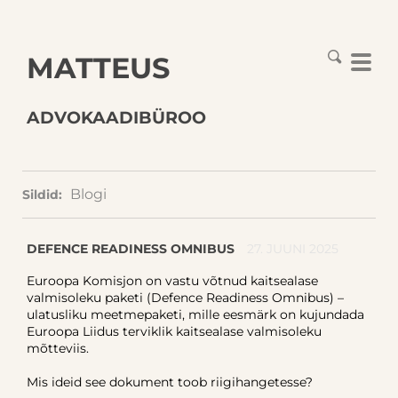
MATTEUS
ADVOKAADIBÜROO
Blogi
Sildid:
DEFENCE READINESS OMNIBUS
27. JUUNI 2025
Euroopa Komisjon on vastu võtnud kaitsealase
valmisoleku paketi (Defence Readiness Omnibus) –
ulatusliku meetmepaketi, mille eesmärk on kujundada
Euroopa Liidus terviklik kaitsealase valmisoleku
mõtteviis.
Mis ideid see dokument toob riigihangetesse?