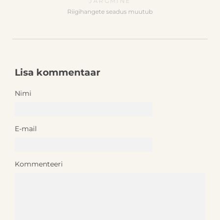
JÄRGMINE
Riigihangete seadus muutub
Lisa kommentaar
Nimi
E-mail
Kommenteeri