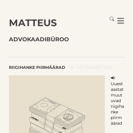
MATTEUS
ADVOKAADIBÜROO
RIIGIHANKE PIIRMÄÄRAD
25. NOVEMBER 2025
📢
Uuest
aastat
muut
uvad
riigiha
nke
piirm
äärad