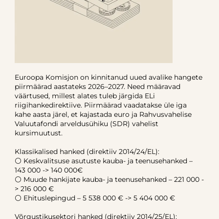
Euroopa Komisjon on kinnitanud uued avalike hangete
piirmäärad aastateks 2026–2027. Need määravad
väärtused, millest alates tuleb järgida ELi
riigihankedirektiive. Piirmäärad vaadatakse üle iga
kahe aasta järel, et kajastada euro ja Rahvusvahelise
Valuutafondi arveldusühiku (SDR) vahelist
kursimuutust.
Klassikalised hanked (direktiiv 2014/24/EL):
⚪ Keskvalitsuse asutuste kauba- ja teenusehanked –
143 000 -> 140 000€
⚪ Muude hankijate kauba- ja teenusehanked – 221 000 -
> 216 000 €
⚪ Ehituslepingud – 5 538 000 € -> 5 404 000 €
Võrgustikusektori hanked (direktiiv 2014/25/EL):