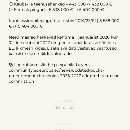
⚪ Kauba- ja teenusehanked – 443 000 -> 432 000 €
⚪ Ehituslepingud – 5 538 000 € -> 5 404 000 €
Kontsessioonilepingud (direktiiv 2014/23/EL) 5 538 000
€ -> 5 404 000 €
Need määrad hakkavad kehtima 1. jaanuarist 2026 kuni
31. detsembrini 2027 ning neid kohaldatakse kõikides
ELi liikmesriikides. Lisaks avaldati vastavad väärtused
ka mitte-euro riikide valuutades.
📚 Loe rohkem siit: https://public-buyers-
community.ec.europa.eu/news/updated-public-
procurement-thresholds-2026-2027-adopted-european-
commission
EELMINE
Tehtud töö
JÄRGMINE